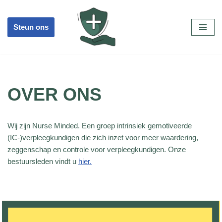
Ga
Steun ons
naar
de
inhoud
OVER ONS
Wij zijn Nurse Minded. Een groep intrinsiek gemotiveerde
(IC-)verpleegkundigen die zich inzet voor meer waardering,
zeggenschap en controle voor verpleegkundigen. Onze
bestuursleden vindt u
hier.