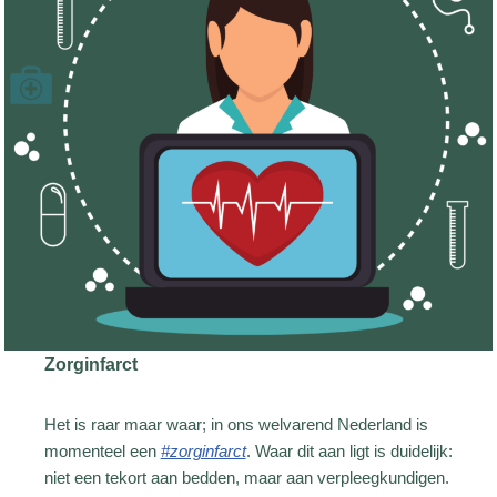
Zorginfarct
Het is raar maar waar; in ons welvarend Nederland is
momenteel een
#zorginfarct
. Waar dit aan ligt is duidelijk:
niet een tekort aan bedden, maar aan verpleegkundigen.