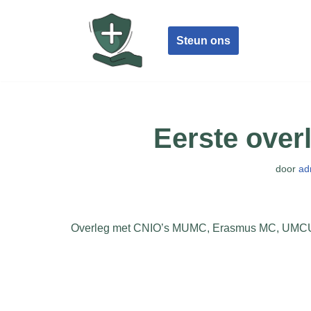
Ga
Steun ons
naar
de
inhoud
Eerste over
door
ad
Overleg met CNIO’s MUMC, Erasmus MC, UMCU o